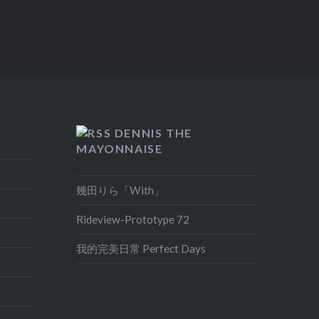
DENNIS THE
MAYONNAISE
幾田りら「With」
Rideview-Prototype 72
我的完美日常 Perfect Days