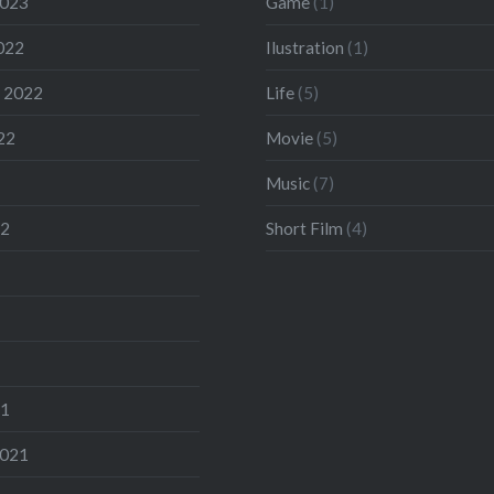
2023
Game
(1)
022
Ilustration
(1)
 2022
Life
(5)
22
Movie
(5)
Music
(7)
22
Short Film
(4)
21
2021