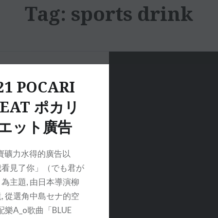
Tag:
sports drink
21 POCARI
EAT ポカリ
エット廣告
年寶礦力水得的廣告以
我看見了你」（でも君が
為主題, 由日本導演柳
, 從選角中島セナ的空
配樂A_o歌曲「BLUE