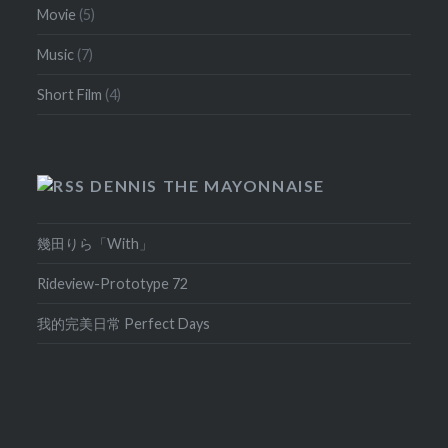
Movie
(5)
Music
(7)
Short Film
(4)
DENNIS THE MAYONNAISE
幾田りら「With」
Rideview-Prototype 72
我的完美日常 Perfect Days