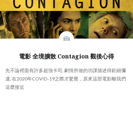
電影 全境擴散 Contagion 觀後心得
先不論裡面有許多超強卡司, 劇情所做的功課描述得鉅細彌
遺, 在2020年COVID-19之際才驚覺，原來這部電影離我們
這麼接近