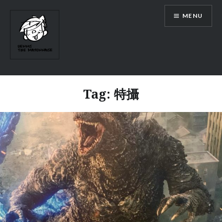
Skip
MENU
to
content
Tag:
特攝