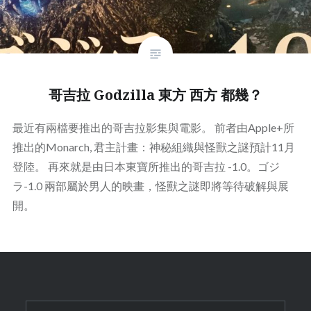
哥吉拉 Godzilla 東方 西方 都幾？
最近有兩檔要推出的哥吉拉影集與電影。 前者由Apple+所
推出的Monarch, 君主計畫：神秘組織與怪獸之謎預計11月
登陸。 再來就是由日本東寶所推出的哥吉拉 -1.0。ゴジ
ラ-1.0 兩部屬於男人的映畫，怪獸之謎即將等待破解與展
開。
Search