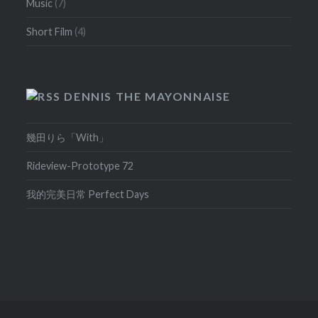
Music
(7)
Short Film
(4)
DENNIS THE MAYONNAISE
幾田りら「With」
Rideview-Prototype 72
我的完美日常 Perfect Days