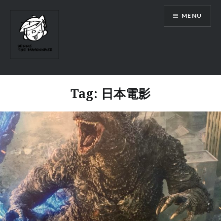
Skip
MENU
to
content
Tag:
日本電影