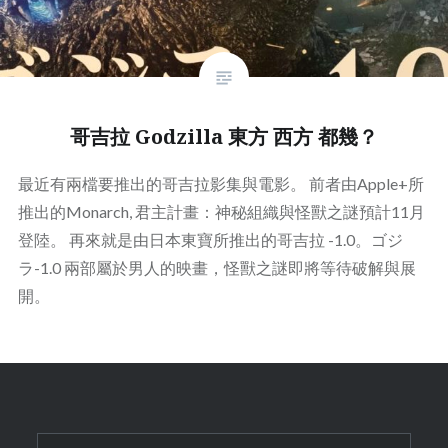
哥吉拉 Godzilla 東方 西方 都幾？
最近有兩檔要推出的哥吉拉影集與電影。 前者由Apple+所
推出的Monarch, 君主計畫：神秘組織與怪獸之謎預計11月
登陸。 再來就是由日本東寶所推出的哥吉拉 -1.0。ゴジ
ラ-1.0 兩部屬於男人的映畫，怪獸之謎即將等待破解與展
開。
Search