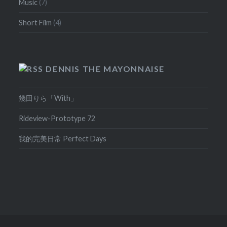
Music
(7)
Short Film
(4)
DENNIS THE MAYONNAISE
幾田りら「With」
Rideview-Prototype 72
我的完美日常 Perfect Days