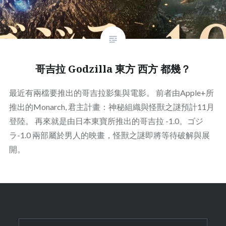
哥吉拉 Godzilla 東方 西方 都幾？
最近有兩檔要推出的哥吉拉影集與電影。 前者由Apple+所
推出的Monarch, 君主計畫：神秘組織與怪獸之謎預計11月
登陸。 再來就是由日本東寶所推出的哥吉拉 -1.0。ゴジ
ラ-1.0 兩部屬於男人的映畫，怪獸之謎即將等待破解與展
開。
Search