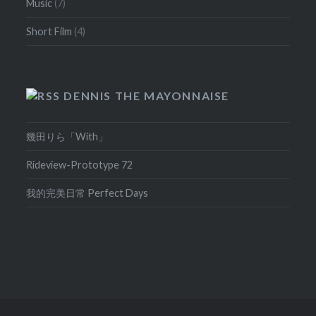
Music
(7)
Short Film
(4)
DENNIS THE MAYONNAISE
幾田りら「With」
Rideview-Prototype 72
我的完美日常 Perfect Days