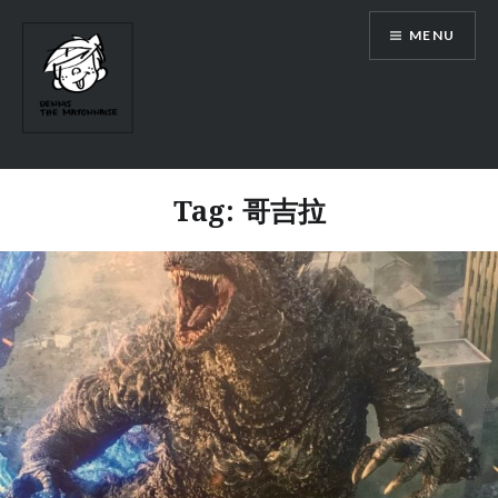
Skip
MENU
to
content
Tag:
哥吉拉