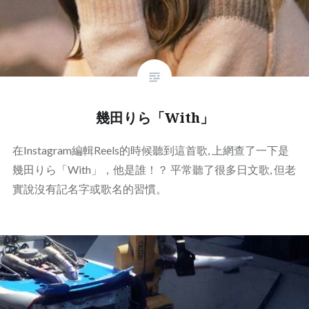
幾田りら「With」
在Instagram編輯Reels的時候聽到這首歌, 上網查了一下是
幾田りら「With」，他是誰！？ 平常聽了很多日文歌, 但老
實說沒有記名字或歌名的習慣。