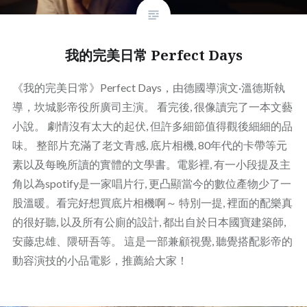
我的完美日常 Perfect Days
《我的完美日常》Perfect Days，由德國導演文·溫德斯執
導，坎城影帝役所廣司主演。 看完後, 很像讀完了一本文藝
小說。 劇情沒有太大的起伏, 但許多細節值得觀後細細的品
味。 整部片充滿了老文青感, 底片相機, 80年代的卡帶等元
素以及每晚所讀的實體的文學書。電影裡, 有一小段提及主
角以為spotify是一家唱片行, 更凸顯當今的數位產物少了一
股溫暖。看完好想買底片相機啊～ 特別一提, 裡面的配樂真
的很好聽, 以及所有公廁的設計, 都出自於日本國寶建築師,
安藤忠雄、隈研吾等。 這是一部兼顧視覺, 聽覺搭配影帝的
動容演技的小品電影，推薦給大家！