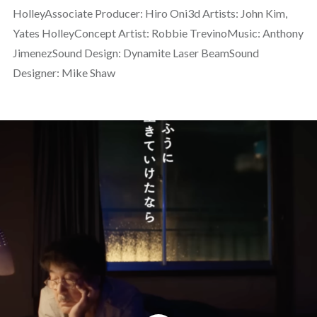
HolleyAssociate Producer: Hiro Oni3d Artists: John Kim,
Yates HolleyConcept Artist: Robbie TrevinoMusic: Anthony
JimenezSound Design: Dynamite Laser BeamSound
Designer: Mike Shaw