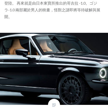
登陸。 再來就是由日本東寶所推出的哥吉拉 -1.0。ゴジ
ラ-1.0 兩部屬於男人的映畫，怪獸之謎即將等待破解與展
開。